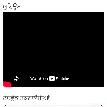
ਨੇਵੀਗੇਸ਼ਨ
ਯੂਟਿਊਬ
ਟੱਚਵੁੱਡ ਤਕਨਾਲੋਜੀਆਂ