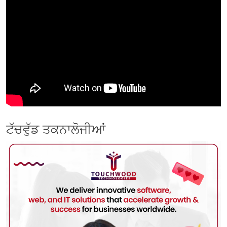
ਟੱਚਵੁੱਡ ਤਕਨਾਲੋਜੀਆਂ