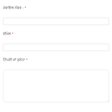
ਮੋਬਾਇਲ ਨੰਬਰ :
*
ਈਮੇਲ
*
ਟਿੱਪਣੀ ਜਾਂ ਸੁਨੇਹਾ
*