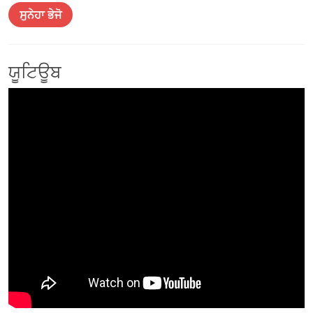
ਸੁਨੇਹਾ ਭੇਜੋ
ਯੂਟਿਊਬ