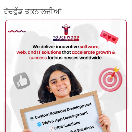
ਟੱਚਵੁੱਡ ਤਕਨਾਲੋਜੀਆਂ