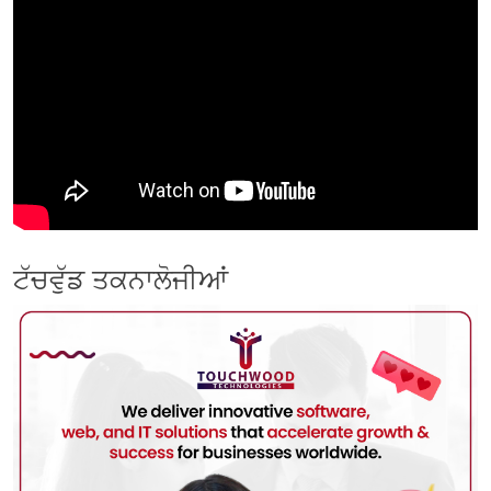
ਟੱਚਵੁੱਡ ਤਕਨਾਲੋਜੀਆਂ