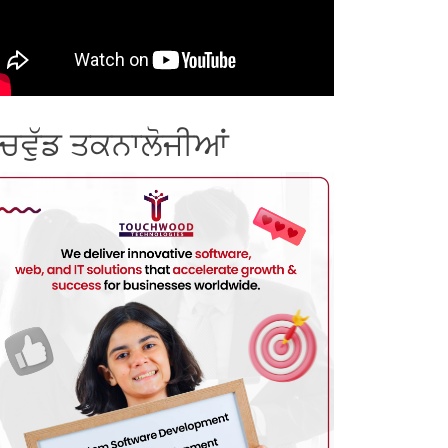
ੱਚਵੁੱਡ ਤਕਨਾਲੋਜੀਆਂ