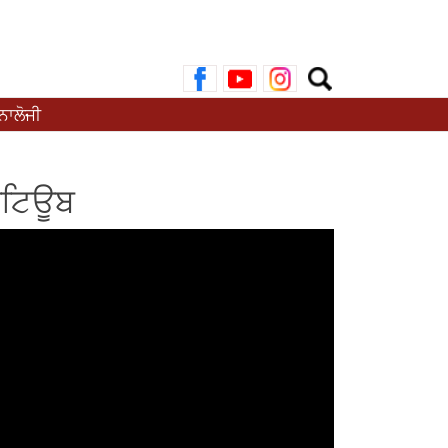
ਲਈ
ਖੋਜ:
ਾਲੋਜੀ
ੂਟਿਊਬ