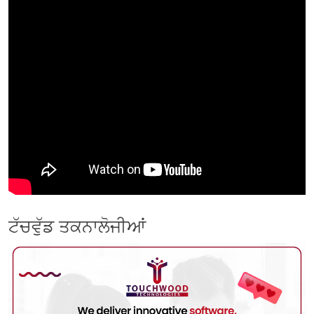
ਟੱਚਵੁੱਡ ਤਕਨਾਲੋਜੀਆਂ