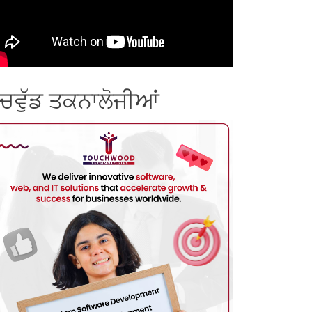
ੱਚਵੁੱਡ ਤਕਨਾਲੋਜੀਆਂ