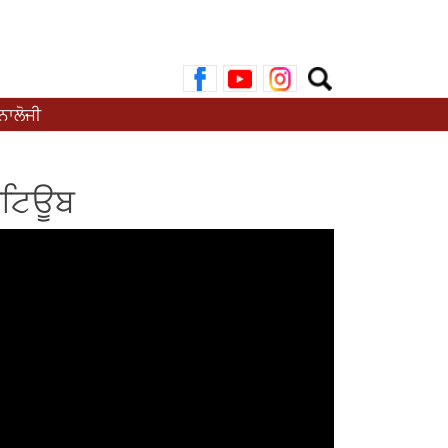
ਲਈ
ਖੋਜ:
ਾਲੋਜੀ
ੂਟਿਊਬ