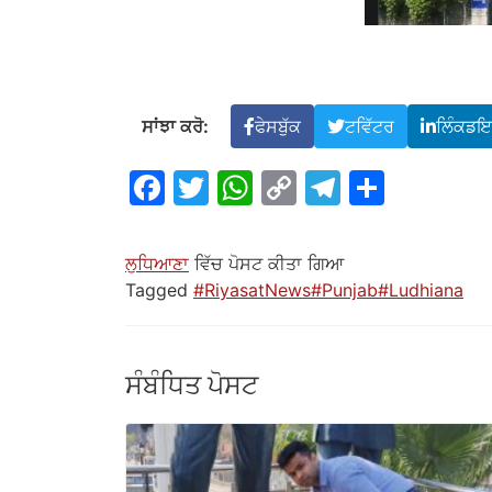
ਸਾਂਝਾ ਕਰੋ:
ਫੇਸਬੁੱਕ
ਟਵਿੱਟਰ
ਲਿੰਕਡ
ਫੇਸਬੁੱਕ
ਟਵਿੱਟਰ
ਵਟਸਐਪ
ਲਿੰਕ
ਟੈਲੀਗ੍ਰਾਮ
ਸਾਂਝਾ
ਕਾਪੀ
ਕਰੋ
ਕਰੋ
ਲੁਧਿਆਣਾ
ਵਿੱਚ ਪੋਸਟ ਕੀਤਾ ਗਿਆ
Tagged
#RiyasatNews#Punjab#Ludhiana
ਸੰਬੰਧਿਤ ਪੋਸਟ