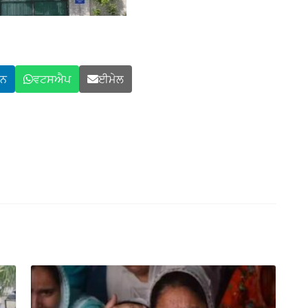
ਇਨ
ਵਟਸਐਪ
ਈਮੇਲ