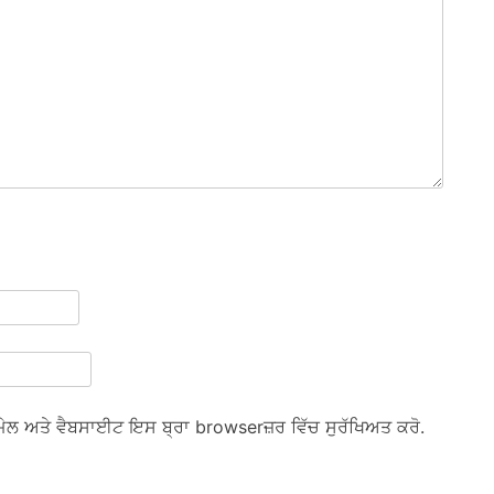
 ਈਮੇਲ ਅਤੇ ਵੈਬਸਾਈਟ ਇਸ ਬ੍ਰਾ browserਜ਼ਰ ਵਿੱਚ ਸੁਰੱਖਿਅਤ ਕਰੋ.