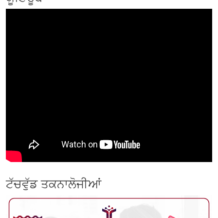
ਟੱਚਵੁੱਡ ਤਕਨਾਲੋਜੀਆਂ