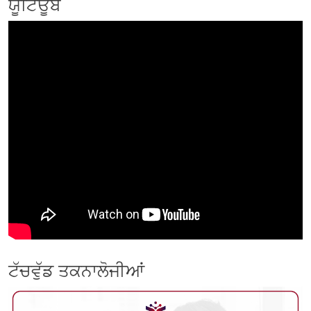
ਯੂਟਿਊਬ
ਟੱਚਵੁੱਡ ਤਕਨਾਲੋਜੀਆਂ