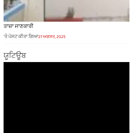
ਤਾਜ਼ਾ ਜਾਣਕਾਰੀ
'ਤੇ ਪੋਸਟ ਕੀਤਾ ਗਿਆ
27 ਅਗਸਤ, 2025
ਯੂਟਿਊਬ