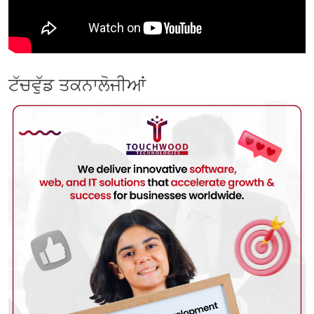
ਟੱਚਵੁੱਡ ਤਕਨਾਲੋਜੀਆਂ